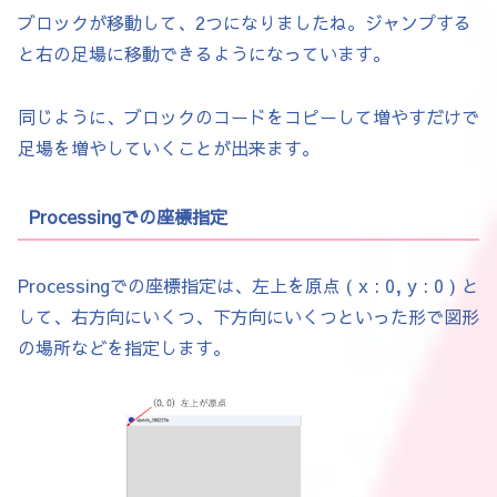
}

ブロックが移動して、2つになりましたね。ジャンプする
と右の足場に移動できるようになっています。
// サイズ変更ブロック

class SizeBlock extends BlockBase {

同じように、ブロックのコードをコピーして増やすだけで
  float targetSize;

足場を増やしていくことが出来ます。
  SizeBlock(float x, float y, float w, flo
    super(x, y, w, h);

Processingでの座標指定
    this.targetSize = targetSize;

    col = color(50, 255, 100);

  }

Processingでの座標指定は、左上を原点 ( x : 0, y : 0 ) と
  @Override

して、右方向にいくつ、下方向にいくつといった形で図形
    void onTouch(Player p) {

の場所などを指定します。
    p.size = targetSize;

  }

}
