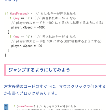
// 親クラス：BlockBase

abstract class BlockBase {

  float x, y, w, h;

  color col = color(100);

  BlockBase(float x, float y, float w, flo
    this.x = x;

    this.y = y;

    this.w = w;

ジャンプするようにしてみよう
    this.h = h;

  }

左右移動のコードのすぐ下に、マウスクリックで何をする
  void display() {

かを書くブロックがあります。
    fill(col);

    rect(x, y, w, h);
