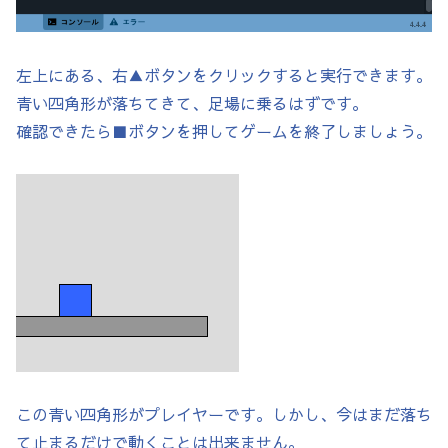
  // -------------------------------------
}

左上にある、右▲ボタンをクリックすると実行できます。
青い四角形が落ちてきて、足場に乗るはずです。
確認できたら■ボタンを押してゲームを終了しましょう。
void draw() {

  long currentTime = millis();

  deltaTime = (currentTime - lastTime) / 1
  lastTime = currentTime;

  background(220);

  // ブロックを全て描画する

  for (BlockBase b : blocks) {

この青い四角形がプレイヤーです。しかし、今はまだ落ち
    b.display();

て止まるだけで動くことは出来ません。