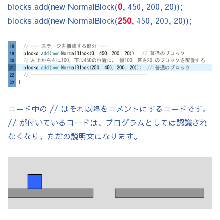
}

blocks.add(new NormalBlock(
0
, 450, 200, 20));
blocks.add(new NormalBlock(
250
, 450, 200, 20));
// テレポートブロック

class TeleportBlock extends BlockBase {

  float tx, ty;

  TeleportBlock(float x, float y, float w,
    super(x, y, w, h);

    this.tx = tx;

コード中の // はそれ以降をコメントにするコードです。
    this.ty = ty;

// が付いているコードは、プログラムとしては認識され
    col = color(200, 50, 255);

なくなり、ただの説明文になります。
  }

  @Override

    void onTouch(Player p) {

    p.x = tx;

    p.y = ty;

  }
