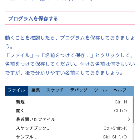
  }

プログラムを保存する
  // プレイヤーの更新処理

  player.update(deltaTime, blocks);

  player.xSpeed = 0;

動くことを確認したら、プログラムを保存しておきましょ
う。
「ファイル」→「名前をつけて保存…」とクリックして、
  if (keyPressed) {  // もしもキーが押されたら

名前をつけて保存してください。付ける名前は何でもいい
    if (key == 'a') { // 押されたキーが a なら
ですが、後で分かりやすい名前にしておきましょう。
      // playerのスピードを -100 にする(左に
    }

    if (key == 'd') { // 押されたキーが d なら
      // playerのスピードを 100 にする(右に移
    }
