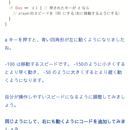
    fill(50, 100, 255);

    rect(x, y, size, size);

  }

a キーを押すと、青い四角形が左に動くようになりました
  // 当たり判定メソッド

ね。
  boolean checkCollisionRect(float x1, flo
    return (x1 + w1 > x2) && (x1 < x2 + w2)
-100 は移動するスピードです。 -150のように小さくする
      (y1 + h1 > y2) && (y1 < y2 + h2);

とより早く動き、 -50 のように大きくするとより遅く動
  }

くようになります。
  void reset(float rx, float ry) {

    this.x = rx;

自分が操作しやすいスピードになるように調整してみまし
    this.y = ry;

ょう。
    this.ySpeed = 0;

  }

同じようにして、右にも動くようにコードを追加してみま
}

しょう。