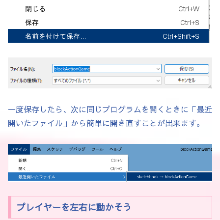
  }

  if (mousePressed) { // もしもマウスが押された
    // playerのy方向のスピードを -500 にする
  }

一度保存したら、次に同じプログラムを開くときに「最近
  // 画面外に落ちたらリスタート

開いたファイル」から簡単に開き直すことが出来ます。
  if (player.y > height) {

    player.reset(startX, startY);

  }

}

プレイヤーを左右に動かそう