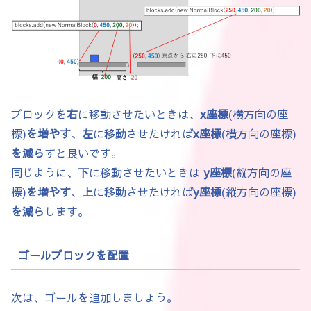
// ゴールブロック

class GoalBlock extends BlockBase {

  GoalBlock(float x, float y, float w, flo
    super(x, y, w, h);

    col = color(255, 0, 0);

  }

ブロックを
右
に移動させたいときは、
x座標
(横方向の座
  @Override

標)
を増やす
、
左
に移動させたければ
x座標
(横方向の座標)
    void onTouch(Player p) {

を減ら
すと良いです。
    p.isCleared = true;

同じように、
下
に移動させたいときは
y座標
(縦方向の座
  }

標)
を増やす
、
上
に移動させたければ
y座標
(縦方向の座標)
}
を減ら
します。
ゴールブロックを配置
次は、ゴールを追加しましょう。