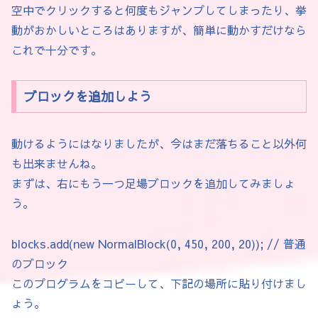
class NormalBlock extends BlockBase {

空中でクリックすると何度もジャンプしてしまったり、挙
  NormalBlock(float x, float y, float w, f
動がおかしいところはありますが、簡単に動かすだけなら
    super(x, y, w, h);

これで十分です。
    col = color(150);

  }

ブロックを追加しよう
}

// ジャンプブロック

動けるようにはなりましたが、今はまだ落ちること以外何
class JumpBlock extends BlockBase {

も出来ませんね。
  JumpBlock(float x, float y, float w, flo
まずは、右にもう一つ足場ブロックを追加してみましょ
    super(x, y, w, h);

う。
    col = color(255, 200, 0);

  }

blocks.add(new NormalBlock(0, 450, 200, 20)); // 普通
  @Override

のブロック
    void onTouch(Player p) {

このプログラムをコピーして、下記の場所に貼り付けまし
    super.onTouch(p);

ょう。