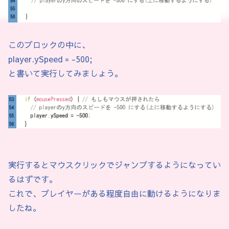
  }

  void onTouch(Player p) {

このブロックの中に、
    if (p.ySpeed > 0) {

player.ySpeed = -500;
      // 落下中のみ：ブロックの「上」に着地させる

と書いて実行してみましょう。
      p.y = this.y - p.size;

      p.ySpeed = 0;

    } else if (p.ySpeed < 0) {

      // 上昇中（ジャンプ中）のみ：ブロックの「下
      p.y = this.y + this.h;

      p.ySpeed = 100; // 少し下に弾き返す

    }

実行するとマウスクリックでジャンプするようになってい
  }

るはずです。
}

これで、プレイヤーがある程度自由に動けるようになりま
したね。
// ブロック型の子クラス群
