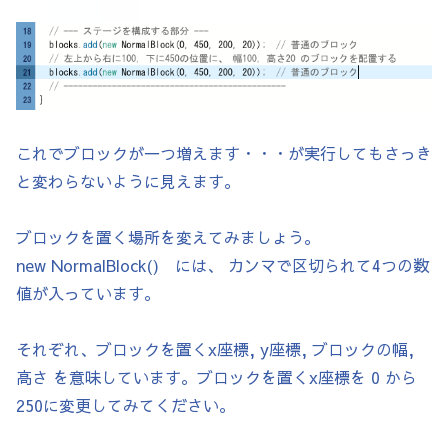
    p.ySpeed = -700; // ジャンプ

  }

}

// サウンドブロック

class SoundBlock extends BlockBase {

これでブロックが一つ増えます・・・が実行してもさっき
  SoundFile sfx;

と変わらないように見えます。
  SoundBlock(float x, float y, float w, fl
    super(x, y, w, h);

ブロックを置く場所を変えてみましょう。
    col = color(255, 50, 50, 120);

new NormalBlock() には、 カンマで区切られて4つの数
    sfx = new SoundFile(p, fileName);

値が入っています。
  }

  @Override

それぞれ、ブロックを置くx座標, y座標, ブロックの幅,
    void onTouch(Player p) {

高さ を意味しています。ブロックを置くx座標を 0 から
    if (!sfx.isPlaying()) sfx.play();

250に変更してみてください。
  }
