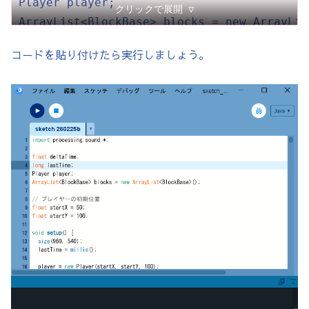
Player player;

クリックで展開 ▽
ArrayList<BlockBase> blocks = new ArrayLis
コードを貼り付けたら実行しましょう。
// プレイヤーの初期位置

float startX = 50;

float startY = 100;

void setup() {

  size(960, 540);

  lastTime = millis();

  player = new Player(startX, startY, 100);
  // --- ステージを構成する部分 ---

  blocks.add(new NormalBlock(0, 450, 20
  // 左上から右に100, 下に450の位置に、 幅100,