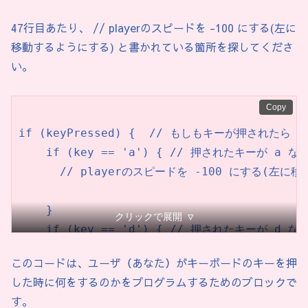
// プレイヤー クラス

47行目あたり、 // playerのスピードを -100 にする(左に
class Player {

移動するようにする) と書かれている箇所を探してくださ
  float x, y, xSpeed, ySpeed = 0, gravity 
い。
  boolean isCleared = false;

Copy
  Player(float x, float y, float speed) {

if (keyPressed) {  // もしもキーが押されたら

    this.x = x;

    if (key == 'a') { // 押されたキーが a なら
    this.y = y;

      // playerのスピードを -100 にする(左に
    this.xSpeed = speed;

  }

    }

クリックで展開 ▽
    if (key == 'd') { // 押されたキーが d なら
  void update(float dt, ArrayList<BlockBas
      // playerのスピードを 100 にする(右に移
    if (isCleared) {

このコードは、ユーザ（あなた）がキーボードのキーを押
      fill(255, 0, 0);

した時に何をするのかをプログラムするためのブロックで
    }

      textSize(64);

す。
  }