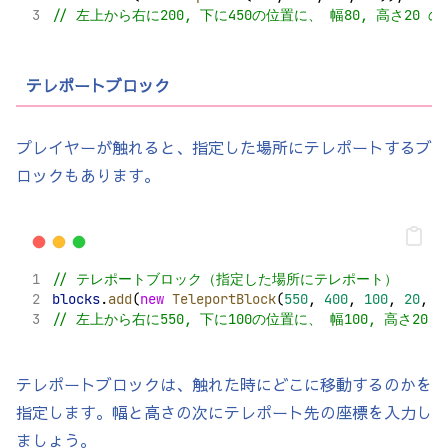
// 左上から右に200, 下に450の位置に、 幅80, 高さ2
テレポートブロック
プレイヤーが触れると、指定した場所にテレポートするブ
ロックもあります。
// テレポートブロック（指定した場所にテレポート）
blocks
.
add
(
new
TeleportBlock
(
550
, 
400
, 
100
, 
20
, 
8
// 左上から右に550, 下に100の位置に、 幅100, 高さ2
テレポートブロックは、触れた時にどこに移動するのかを
指定します。幅と高さの次にテレポート先の座標を入力し
ましょう。