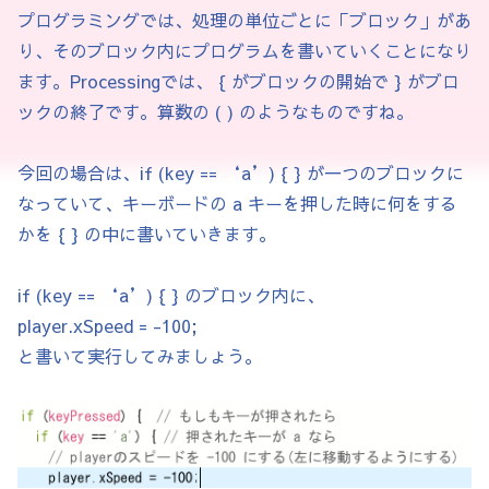
      textAlign(CENTER, CENTER);

プログラミングでは、処理の単位ごとに「ブロック」があ
      text("GOAL!!", width/2, height/2);

り、そのブロック内にプログラムを書いていくことになり
      return;

ます。Processingでは、 { がブロックの開始で } がブロ
    }

ックの終了です。算数の ( ) のようなものですね。
    x += xSpeed * dt;

今回の場合は、if (key == ‘a’) { } が一つのブロックに
なっていて、キーボードの a キーを押した時に何をする
    ySpeed += gravity * dt;

かを { } の中に書いていきます。
    y += ySpeed * dt;

if (key == ‘a’) { } のブロック内に、
    // ブロックとの当たり判定

player.xSpeed = -100;
    for (BlockBase b : blocks) {

と書いて実行してみましょう。
      if (checkCollisionRect(x, y, size, s
        b.onTouch(this);

      }

    }
