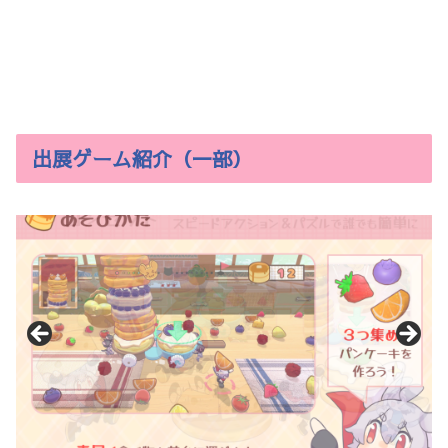
出展ゲーム紹介（一部）