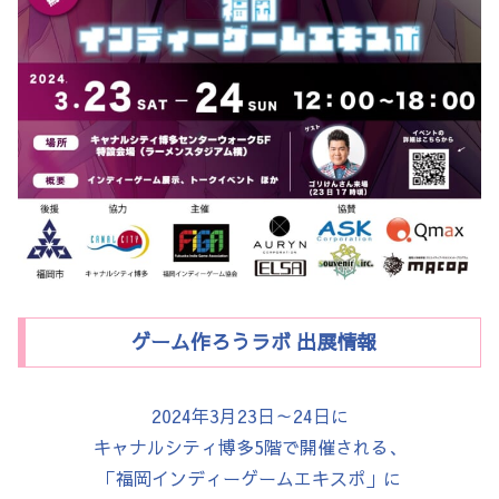
ゲーム作ろうラボ 出展情報
2024年3月23日～24日に
キャナルシティ博多5階で開催される、
「福岡インディーゲームエキスポ」に